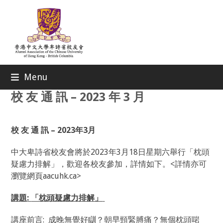
Skip
to
content
Menu
校 友 通 訊 – 2023 年 3 月
校
友
通
訊
– 2023
年
3
月
中大卑詩省校友會將於2023年3月18日星期六舉行「枕頭
疑慮力排解」，歡迎各校友參加，詳情如下。<詳情亦可
瀏覽網頁aacuhk.ca>
講題
:
「枕頭疑慮力排解」
講座前言: 成晚無覺好瞓？朝早頸緊膊痛？無個枕頭啱