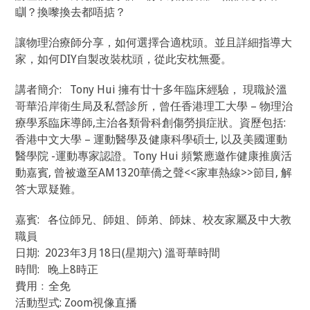
瞓？換嚟換去都唔掂？
讓物理治療師分享，如何選擇合適枕頭。並且詳細指導大
家，如何DIY自製改裝枕頭，從此安枕無憂。
講者簡介: Tony Hui 擁有廿十多年臨床經驗， 現職於溫
哥華沿岸衛生局及私營診所，曾任香港理工大學 – 物理治
療學系臨床導師,主治各類骨科創傷勞損症狀。資歷包括:
香港中文大學 – 運動醫學及健康科學碩士, 以及美國運動
醫學院 -運動專家認證。Tony Hui 頻繁應邀作健康推廣活
動嘉賓, 曾被邀至AM1320華僑之聲<<家車熱線>>節目, 解
答大眾疑難。
嘉賓: 各位師兄、師姐、師弟、師妹、校友家屬及中大教
職員
日期: 2023年3月18日(星期六) 溫哥華時間
時間: 晚上8時正
費用﹕全免
活動型式: Zoom視像直播