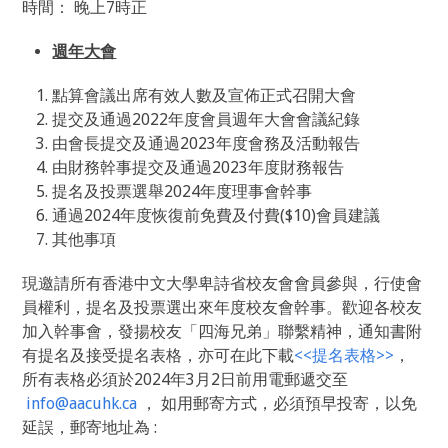
時間： 晚上7時正
週年大會
點算會議出席有效人數及宣佈正式召開大會
提交及通過2022年度會員週年大會會議紀錄
由會長提交及通過2023年度會務及活動報告
由財務幹事提交及通過2023年度財務報告
提名及投票選舉2024年度理事會幹事
通過2024年度恢復前免費及付費($10)會員建議
其他事項
現邀請所有香港中文大學卑詩省校友會會員參與，行使會
員權利，提名及投票選出來年度校友會幹事。歡迎各校友
加入幹事會，發揚校友「四海兄弟」聯繫精神，通知書附
有提名及接受提名表格，亦可在此下載
<<提名表格>>
，
所有表格必須於2024年3月2日前用電郵遞交至
info@aacuhk.ca
， 如用郵寄方式，必須預早投寄，以免
延誤，郵寄地址為 :