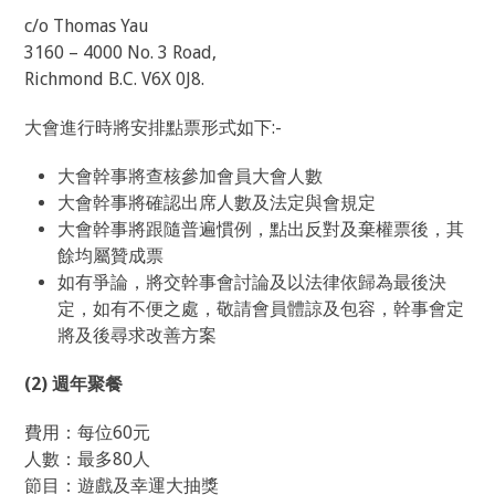
c/o Thomas Yau
3160 – 4000 No. 3 Road,
Richmond B.C. V6X 0J8.
大會進行時將安排點票形式如下:-
大會幹事將查核參加會員大會人數
大會幹事將確認出席人數及法定與會規定
大會幹事將跟隨普遍慣例，點出反對及棄權票後，其
餘均屬贊成票
如有爭論，將交幹事會討論及以法律依歸為最後決
定，如有不便之處，敬請會員體諒及包容，幹事會定
將及後尋求改善方案
(2)
週年聚餐
費用：每位60元
人數：最多80人
節目：遊戲及幸運大抽獎